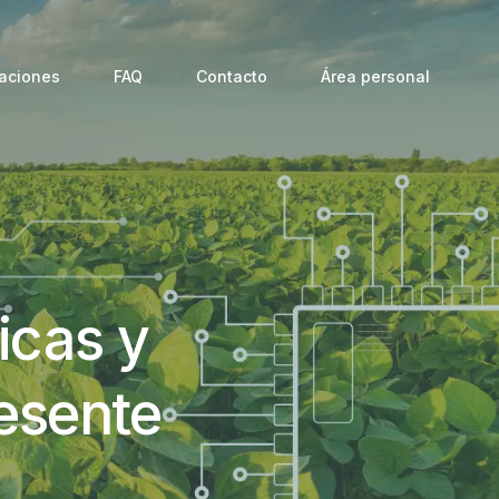
aciones
FAQ
Contacto
Área personal
icas y
resente